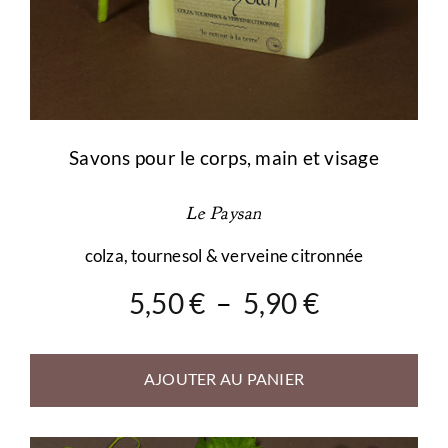
Savons pour le corps, main et visage
Le Paysan
colza, tournesol & verveine citronnée
Plage
5,50
€
–
5,90
€
de
prix :
AJOUTER AU PANIER
5,50 €
à
5,90 €