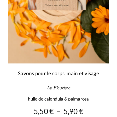
du
produit
Savons pour le corps, main et visage
La Fleuriste
huile de calendula & palmarosa
Plage
5,50
€
–
5,90
€