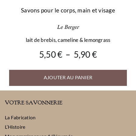
Savons pour le corps, main et visage
Le Berger
lait de brebis, cameline & lemongrass
Plage
5,50
€
–
5,90
€
de
prix :
AJOUTER AU PANIER
5,50 €
à
5,90 €
VOTRE SAVONNERIE
La Fabrication
L’Histoire