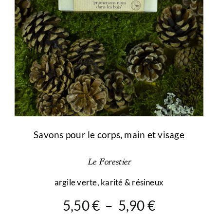
la
page
du
produit
Savons pour le corps, main et visage
Le Forestier
argile verte, karité & résineux
Plage
5,50
€
–
5,90
€