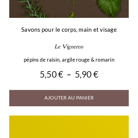
Savons pour le corps, main et visage
Le Vigneron
pépins de raisin, argile rouge & romarin
Plage
5,50
€
–
5,90
€
de
prix :
AJOUTER AU PANIER
5,50 €
à
5,90 €
Ce
produit
a