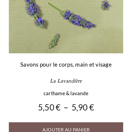
du
produit
Savons pour le corps, main et visage
La Lavandière
carthame & lavande
Plage
5,50
€
–
5,90
€
de
prix :
AJOUTER AU PANIER
5,50 €