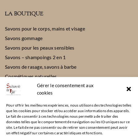
LA BOUTIQUE
Savons pour le corps, mains et visage
Savons gommage
Savons pour les peaux sensibles
Savons – shampoings 2 en 1
Savons de rasage, savons à barbe
Cosmétiques naturelles
Gérer le consentement aux
Divers
cookies
CONTACT
Pour offrir les meilleures expériences, nous utilisons des technologies telles
que les cookies pour stocker et/ou accéder aux informations des appareils.
Le fait de consentir à ces technologies nous permettra de traiter des
111 place de l’église – 42520 Maclas
données telles que le comportement de navigation ou les ID uniques sur ce
site. Le fait de ne pas consentir ou de retirer son consentement peut avoir
06 32 95 08 95
un effet négatif sur certaines caractéristiques et fonctions.
Ouvert : Mercredi de 15h à 19h