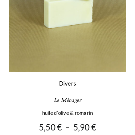
la
page
du
produit
Divers
Le Ménager
huile d'olive & romarin
Plage
5,50
€
–
5,90
€