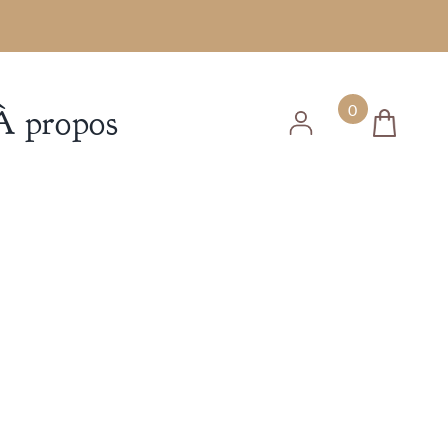
0
À propos
ns de A à Z 1 journée
trouver mes savons
Savons de
L’Histoire
Cosmétiques
rasage,
naturelles
savons à
barbe