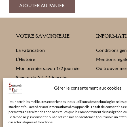
AJOUTER AU PANIER
5,50 €
à
5,90 €
VOTRE SAVONNERIE
INFORMATI
La Fabrication
Conditions gén
L’Histoire
Mentions légal
Mon premier savon 1/2 journée
Où trouver me
Savons de A à Z 1 journée
Gérer le consentement aux cookies
Pour offrir les meilleures expériences, nous utilisons des technologies telles 
stocker et/ou accéder aux informations des appareils. Le fait de consentir à c
permettra de traiter des données telles que le comportement de navigation ou l
Le fait de ne pas consentir ou de retirer son consentement peut avoir un effet 
caractéristiques et fonctions.