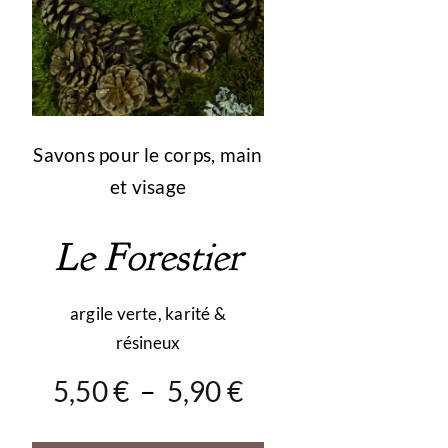
peuvent
Divers
être
choisies
sur
la
page
Savons pour le corps, main
du
et visage
produit
Le Forestier
argile verte, karité &
résineux
Plage
5,50
€
–
5,90
€
de
prix :