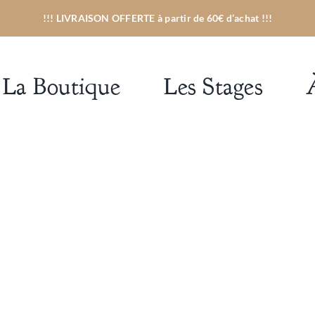
!!! LIVRAISON OFFERTE à partir de 60€ d’achat
!!!
La Boutique
Les Stages
uverture
 journée
Savons
Savons –
Savo
Où 
pour les
shampoings
peaux
2 en 1
sensibles