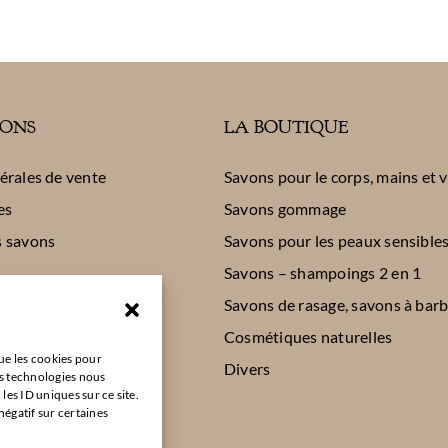
ONS
LA BOUTIQUE
érales de vente
Savons pour le corps, mains et 
es
Savons gommage
s savons
Savons pour les peaux sensible
Savons – shampoings 2 en 1
Savons de rasage, savons à bar
Cosmétiques naturelles
que les cookies pour
Divers
es technologies nous
es ID uniques sur ce site.
négatif sur certaines