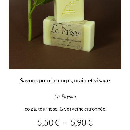
la
page
du
produit
Savons pour le corps, main et visage
Le Paysan
colza, tournesol & verveine citronnée
Plage
5,50
€
–
5,90
€