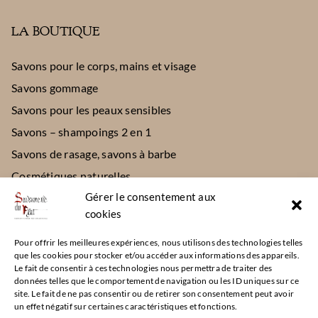
LA BOUTIQUE
Savons pour le corps, mains et visage
Savons gommage
Savons pour les peaux sensibles
Savons – shampoings 2 en 1
Savons de rasage, savons à barbe
Cosmétiques naturelles
Gérer le consentement aux
Divers
cookies
CONTACT
Pour offrir les meilleures expériences, nous utilisons des technologies telles
que les cookies pour stocker et/ou accéder aux informations des appareils.
Le fait de consentir à ces technologies nous permettra de traiter des
111 place de l’église – 42520 Maclas
données telles que le comportement de navigation ou les ID uniques sur ce
site. Le fait de ne pas consentir ou de retirer son consentement peut avoir
06 32 95 08 95
un effet négatif sur certaines caractéristiques et fonctions.
Ouvert : Mercredi de 15h à 19h