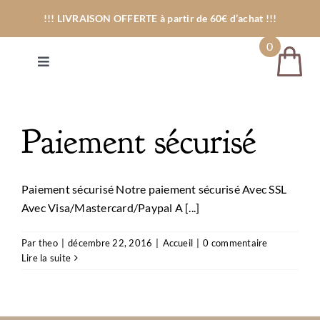
Passer
!!! LIVRAISON OFFERTE à partir de 60€ d’achat
!!!
au
contenu
0
Toggle
Navigation
La Savonnerie
Paiement sécurisé
La Boutique
Les Stages
Paiement sécurisé Notre paiement sécurisé Avec SSL
À propos
Avec Visa/Mastercard/Paypal A [...]
Mon compte
Par
theo
|
décembre 22, 2016
|
Accueil
|
0 commentaire
Lire la suite