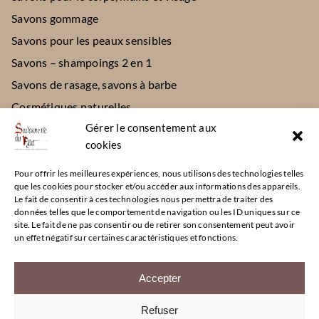
Savons gommage
Savons pour les peaux sensibles
Savons – shampoings 2 en 1
Savons de rasage, savons à barbe
Cosmétiques naturelles
Gérer le consentement aux
Divers
cookies
CONTACT
Pour offrir les meilleures expériences, nous utilisons des technologies telles
que les cookies pour stocker et/ou accéder aux informations des appareils.
Le fait de consentir à ces technologies nous permettra de traiter des
111 place de l’église – 42520 Maclas
données telles que le comportement de navigation ou les ID uniques sur ce
site. Le fait de ne pas consentir ou de retirer son consentement peut avoir
06 32 95 08 95
un effet négatif sur certaines caractéristiques et fonctions.
Ouvert : Mercredi de 15h à 19h
Jeudi de 9h à 12h30 – 15h à 19h
Accepter
Refuser